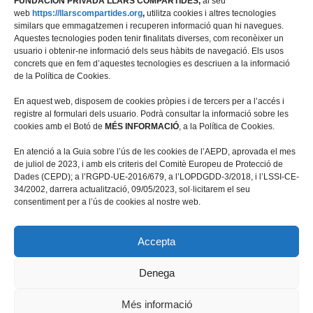
FUNDACION PRIVADA LLARS COMPARTIDES,
al seu
web
https://llarscompartides.org
,
utilitza cookies i altres tecnologies
similars que emmagatzemen i recuperen informació quan hi navegues.
Aquestes tecnologies poden tenir finalitats diverses, com reconèixer un
usuario i obtenir-ne informació dels seus hàbits de navegació. Els usos
concrets que en fem d’aquestes tecnologies es descriuen a la informació
de la Política de Cookies.
En aquest web, disposem de cookies pròpies i de tercers per a l’accés i
registre al formulari dels usuario. Podrà consultar la informació sobre les
cookies amb el Botó de
MÉS INFORMACIÓ
, a la Política de Cookies.
Travessera de les Corts 39-43, 2ª
En atenció a la Guia sobre l’ús de les cookies de l’AEPD, aprovada el mes
08028 Barcelona
de juliol de 2023, i amb els criteris del Comitè Europeu de Protecció de
Dades (CEPD); a l’RGPD-UE-2016/679, a l’LOPDGDD-3/2018, i l’LSSI-CE-
+34 934 498 676
34/2002, darrera actualització, 09/05/2023, sol·licitarem el seu
fundacio@llarscompartides.org
consentiment per a l’ús de cookies al nostre web.
Accepta
Denega
© Fundació Privada Llars Compartides
Més informació