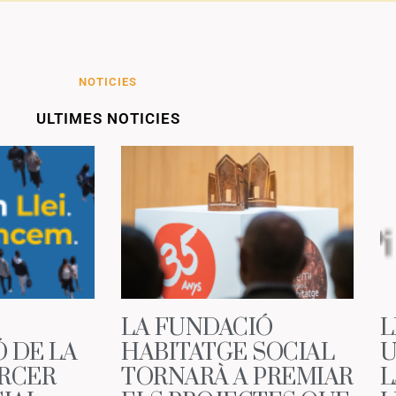
NOTICIES
ULTIMES NOTICIES
LA FUNDACIÓ
L
Ó DE LA
HABITATGE SOCIAL
U
ERCER
TORNARÀ A PREMIAR
L