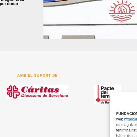
 per donar
AMB EL SUPORT DE
FUNDACION
web
https:/
emmagatzeme
tenir finali
hàbits de na