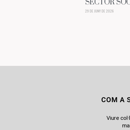
SECTOR SOC
29 DE JUNY DE 2026
COM A 
Viure col
man