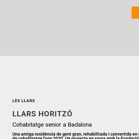
LES LLARS
LLARS HORITZÓ
Cohabitatge senior a Badalona
Una antiga residència de gent gran, rehabilitada i convertida en
de cohabitatge l'any 2020. Un projecte en xarxa amb la Fundaci