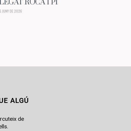
LEGAT ROCA I PI
E JUNY DE 2026
UE ALGÚ
rcuteix de
lls.