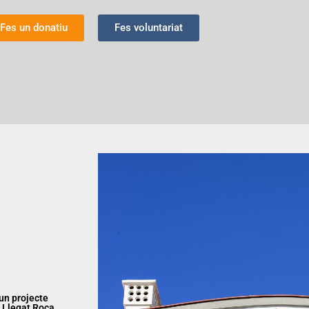
Fes un donatiu
Fes voluntariat
 un projecte
ó Llegat Roca