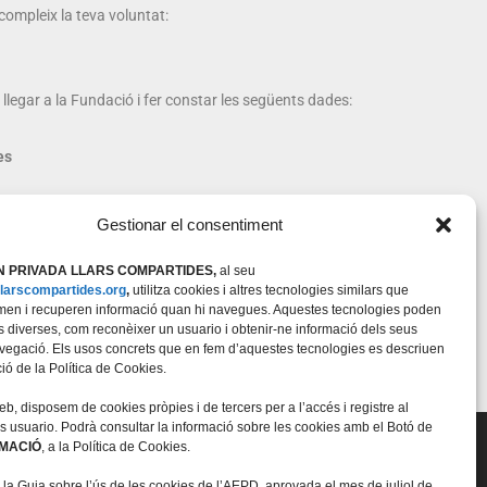
compleix la teva voluntat:
 llegar a la Fundació i fer constar les següents dades:
es
Gestionar el consentiment
 PRIVADA LLARS COMPARTIDES,
al seu
/llarscompartides.org
,
utilitza cookies i altres tecnologies similars que
a forma de col·laboració o ens vols conèixer personalment,
n i recuperen informació quan hi navegues. Aquestes tecnologies poden
.
tats diverses, com reconèixer un usuario i obtenir-ne informació dels seus
vegació. Els usos concrets que en fem d’aquestes tecnologies es descriuen
ció de la Política de Cookies.
b, disposem de cookies pròpies i de tercers per a l’accés i registre al
ls usuario. Podrà consultar la informació sobre les cookies amb el Botó de
RMACIÓ
, a la Política de Cookies.
 la Guia sobre l’ús de les cookies de l’AEPD, aprovada el mes de juliol de