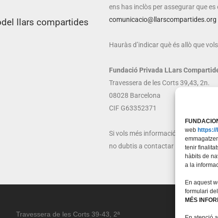
ens has inclòs per assegurar que es 
comunicacio@llarscompartides.org
odel llars compartides
Hauràs d’indicar què és allò que vols
Fundació Privada LLars Compartid
Travessera de les Corts 39,43, 2n.
08028 Barcelona
CIF G63352371
FUNDACION
web
https:/
Si vols més informació sobre aquest
emmagatzeme
no dubtis a contactar amb nosaltres
tenir finali
hàbits de na
a la informa
En aquest we
formulari de
MÉS INFO
Travessera de les Corts 39-43, 2ª
En atenció a