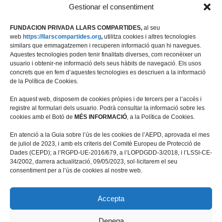
Gestionar el consentiment
FUNDACION PRIVADA LLARS COMPARTIDES,
al seu
web
https://llarscompartides.org
,
utilitza cookies i altres tecnologies
similars que emmagatzemen i recuperen informació quan hi navegues.
Aquestes tecnologies poden tenir finalitats diverses, com reconèixer un
usuario i obtenir-ne informació dels seus hàbits de navegació. Els usos
concrets que en fem d’aquestes tecnologies es descriuen a la informació
de la Política de Cookies.
En aquest web, disposem de cookies pròpies i de tercers per a l’accés i
registre al formulari dels usuario. Podrà consultar la informació sobre les
cookies amb el Botó de
MÉS INFORMACIÓ
, a la Política de Cookies.
Travessera de les Corts 39-43, 2ª
En atenció a la Guia sobre l’ús de les cookies de l’AEPD, aprovada el mes
08028 Barcelona
de juliol de 2023, i amb els criteris del Comitè Europeu de Protecció de
Dades (CEPD); a l’RGPD-UE-2016/679, a l’LOPDGDD-3/2018, i l’LSSI-CE-
+34 934 498 676
34/2002, darrera actualització, 09/05/2023, sol·licitarem el seu
fundacio@llarscompartides.org
consentiment per a l’ús de cookies al nostre web.
Accepta
Denega