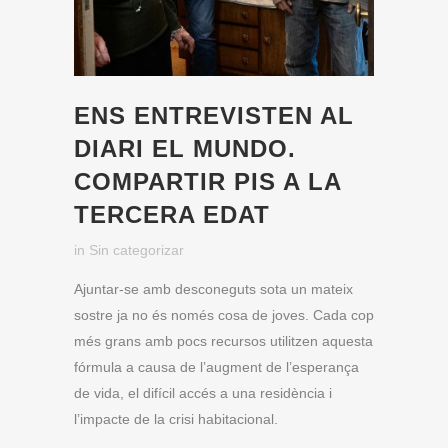
ENS ENTREVISTEN AL
DIARI EL MUNDO.
COMPARTIR PIS A LA
TERCERA EDAT
in
Sin categorizar
Ajuntar-se amb desconeguts sota un mateix
sostre ja no és només cosa de joves. Cada cop
més grans amb pocs recursos utilitzen aquesta
fórmula a causa de l’augment de l’esperança
de vida,
el difícil accés a una residència i
l’impacte de la crisi habitacional.