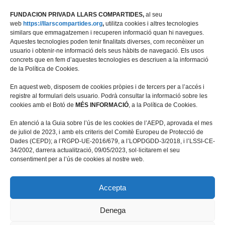
FUNDACION PRIVADA LLARS COMPARTIDES,
al seu
web
https://llarscompartides.org
,
utilitza cookies i altres tecnologies
similars que emmagatzemen i recuperen informació quan hi navegues.
Aquestes tecnologies poden tenir finalitats diverses, com reconèixer un
usuario i obtenir-ne informació dels seus hàbits de navegació. Els usos
concrets que en fem d’aquestes tecnologies es descriuen a la informació
de la Política de Cookies.
En aquest web, disposem de cookies pròpies i de tercers per a l’accés i
registre al formulari dels usuario. Podrà consultar la informació sobre les
cookies amb el Botó de
MÉS INFORMACIÓ
, a la Política de Cookies.
Travessera de les Corts 39-43, 2ª
En atenció a la Guia sobre l’ús de les cookies de l’AEPD, aprovada el mes
08028 Barcelona
de juliol de 2023, i amb els criteris del Comitè Europeu de Protecció de
Dades (CEPD); a l’RGPD-UE-2016/679, a l’LOPDGDD-3/2018, i l’LSSI-CE-
+34 934 498 676
34/2002, darrera actualització, 09/05/2023, sol·licitarem el seu
fundacio@llarscompartides.org
consentiment per a l’ús de cookies al nostre web.
Accepta
Denega