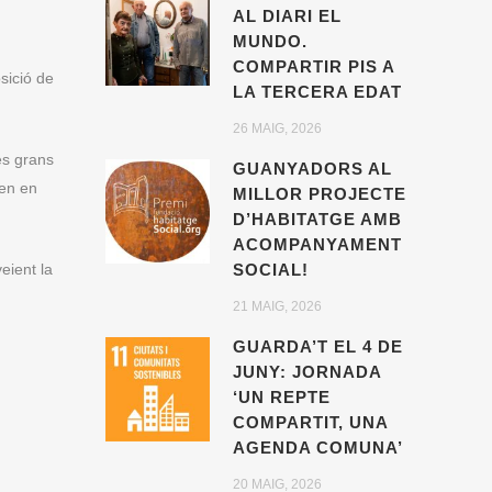
AL DIARI EL
MUNDO.
COMPARTIR PIS A
sició de
LA TERCERA EDAT
26 MAIG, 2026
es grans
GUANYADORS AL
uen en
MILLOR PROJECTE
D’HABITATGE AMB
ACOMPANYAMENT
eient la
SOCIAL!
21 MAIG, 2026
GUARDA’T EL 4 DE
JUNY: JORNADA
‘UN REPTE
COMPARTIT, UNA
AGENDA COMUNA’
20 MAIG, 2026