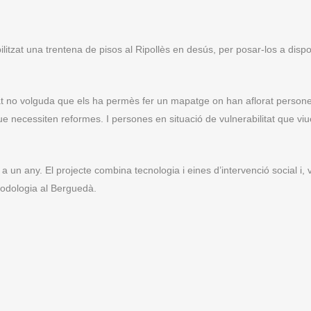
ilitzat una trentena de pisos al Ripollès en desús, per posar-los a dispo
edat no volguda que els ha permès fer un mapatge on han aflorat person
e necessiten reformes. I persones en situació de vulnerabilitat que vi
 un any. El projecte combina tecnologia i eines d’intervenció social i, v
etodologia al Berguedà.