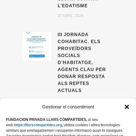
L’EDATISME
27 ABRIL, 2026
III JORNADA
COHABITAC. ELS
PROVEÏDORS
SOCIALS
D’HABITATGE,
AGENTS CLAU PER
DONAR RESPOSTA
ALS REPTES
ACTUALS
09 ABRIL, 2026
Gestionar el consentiment
FUNDACION PRIVADA LLARS COMPARTIDES,
al seu
web
https://llarscompartides.org
,
utilitza cookies i altres tecnologies
similars que emmagatzemen i recuperen informació quan hi navegues.