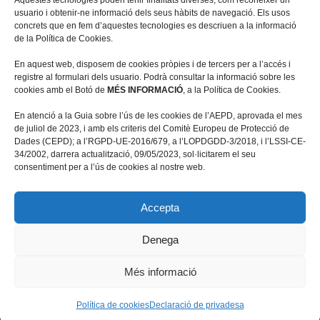
Aquestes tecnologies poden tenir finalitats diverses, com reconèixer un
usuario i obtenir-ne informació dels seus hàbits de navegació. Els usos
concrets que en fem d’aquestes tecnologies es descriuen a la informació
de la Política de Cookies.
En aquest web, disposem de cookies pròpies i de tercers per a l’accés i
registre al formulari dels usuario. Podrà consultar la informació sobre les
cookies amb el Botó de
MÉS INFORMACIÓ
, a la Política de Cookies.
Travessera de les Corts 39-43, 2ª
En atenció a la Guia sobre l’ús de les cookies de l’AEPD, aprovada el mes
08028 Barcelona
de juliol de 2023, i amb els criteris del Comitè Europeu de Protecció de
Dades (CEPD); a l’RGPD-UE-2016/679, a l’LOPDGDD-3/2018, i l’LSSI-CE-
+34 934 498 676
34/2002, darrera actualització, 09/05/2023, sol·licitarem el seu
fundacio@llarscompartides.org
consentiment per a l’ús de cookies al nostre web.
Accepta
Denega
© Fundació Privada Llars Compartides
Més informació
Avís legal
|
Política de privacitat
|
Política de cookies
|
Política de cookies
Declaració de privadesa
Política de privacitat de XXSS