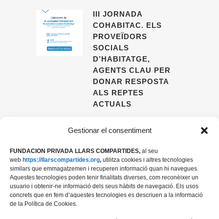
III JORNADA
COHABITAC. ELS
PROVEÏDORS
SOCIALS
D’HABITATGE,
AGENTS CLAU PER
DONAR RESPOSTA
ALS REPTES
ACTUALS
09 ABRIL, 2026
Gestionar el consentiment
FUNDACION PRIVADA LLARS COMPARTIDES,
al seu
web
https://llarscompartides.org
,
utilitza cookies i altres tecnologies
similars que emmagatzemen i recuperen informació quan hi navegues.
Aquestes tecnologies poden tenir finalitats diverses, com reconèixer un
usuario i obtenir-ne informació dels seus hàbits de navegació. Els usos
concrets que en fem d’aquestes tecnologies es descriuen a la informació
de la Política de Cookies.