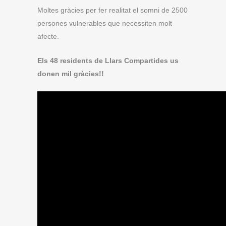
Moltes gràcies per fer realitat el somni de 2500
persones vulnerables que necessiten molt
afecte.
Els 48 residents de Llars Compartides us
donen mil gràcies!!