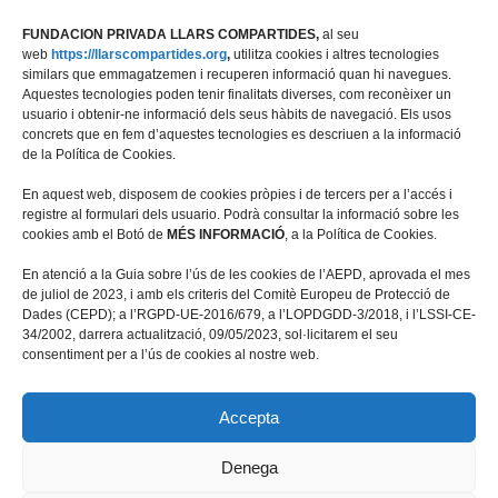
FUNDACION PRIVADA LLARS COMPARTIDES,
al seu
web
https://llarscompartides.org
,
utilitza cookies i altres tecnologies
similars que emmagatzemen i recuperen informació quan hi navegues.
Aquestes tecnologies poden tenir finalitats diverses, com reconèixer un
usuario i obtenir-ne informació dels seus hàbits de navegació. Els usos
concrets que en fem d’aquestes tecnologies es descriuen a la informació
de la Política de Cookies.
En aquest web, disposem de cookies pròpies i de tercers per a l’accés i
registre al formulari dels usuario. Podrà consultar la informació sobre les
cookies amb el Botó de
MÉS INFORMACIÓ
, a la Política de Cookies.
Travessera de les Corts 39-43, 2ª
En atenció a la Guia sobre l’ús de les cookies de l’AEPD, aprovada el mes
08028 Barcelona
de juliol de 2023, i amb els criteris del Comitè Europeu de Protecció de
Dades (CEPD); a l’RGPD-UE-2016/679, a l’LOPDGDD-3/2018, i l’LSSI-CE-
+34 934 498 676
34/2002, darrera actualització, 09/05/2023, sol·licitarem el seu
fundacio@llarscompartides.org
consentiment per a l’ús de cookies al nostre web.
Accepta
Denega