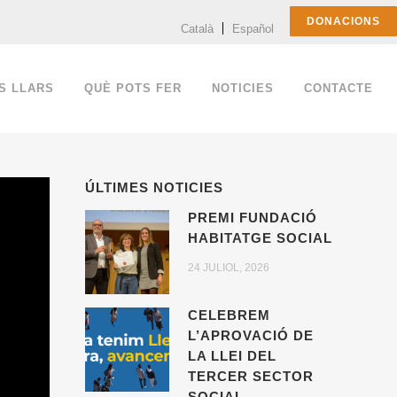
DONACIONS
Català
Español
S LLARS
QUÈ POTS FER
NOTICIES
CONTACTE
ÚLTIMES NOTICIES
PREMI FUNDACIÓ
HABITATGE SOCIAL
24 JULIOL, 2026
CELEBREM
L’APROVACIÓ DE
LA LLEI DEL
TERCER SECTOR
SOCIAL