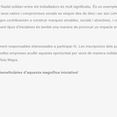
Nadal solidari entre els treballadors és molt significatiu. És un exemple
us valors i compromisos socials es visquin des de dins i ser així coh
os contribueixen a construir marques amables, socials i atractives, i c
quest tipus d’iniciatives és també una manera de provocar un impacte e
ment responsables interessades a participar-hi. Les inscripcions dels pa
tes empreses acullin aquesta oportunitat per viure de manera solidàr
 Reis Majos.
eneficiàries d’aquesta magnífica iniciativa!