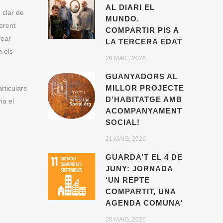
AL DIARI EL
 clar de
MUNDO.
erent
COMPARTIR PIS A
rear
LA TERCERA EDAT
n els
26 MAIG, 2026
GUANYADORS AL
MILLOR PROJECTE
rticulars
D’HABITATGE AMB
ia el
ACOMPANYAMENT
SOCIAL!
21 MAIG, 2026
GUARDA’T EL 4 DE
JUNY: JORNADA
‘UN REPTE
COMPARTIT, UNA
AGENDA COMUNA’
20 MAIG, 2026