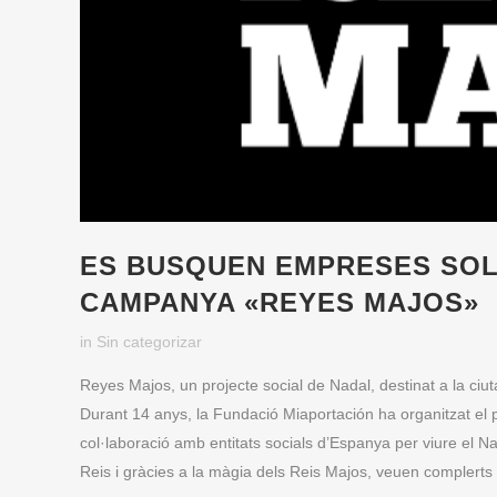
ES BUSQUEN EMPRESES SOLI
CAMPANYA «REYES MAJOS»
in
Sin categorizar
Reyes Majos, un projecte social de Nadal, destinat a la ci
Durant 14 anys, la Fundació Miaportación ha organitzat el 
col·laboració amb entitats socials d’Espanya per viure el Na
Reis i gràcies a la màgia dels Reis Majos, veuen complerts 