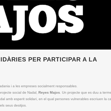
DÀRIES PER PARTICIPAR A LA
utadania i a les empreses socialment responsables.
projecte social de Nadal,
Reyes Majos
. Un projecte que es duu a term
dal amb esperit solidari, en el qual persones vulnerables escriuen la ca
els seus desitjos.