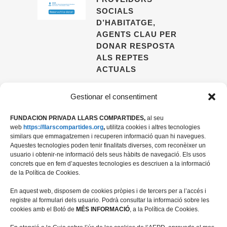
SOCIALS
D’HABITATGE,
AGENTS CLAU PER
DONAR RESPOSTA
ALS REPTES
ACTUALS
09 ABRIL, 2026
Gestionar el consentiment
FUNDACION PRIVADA LLARS COMPARTIDES,
al seu
web
https://llarscompartides.org
,
utilitza cookies i altres tecnologies
similars que emmagatzemen i recuperen informació quan hi navegues.
Aquestes tecnologies poden tenir finalitats diverses, com reconèixer un
usuario i obtenir-ne informació dels seus hàbits de navegació. Els usos
concrets que en fem d’aquestes tecnologies es descriuen a la informació
de la Política de Cookies.
En aquest web, disposem de cookies pròpies i de tercers per a l’accés i
registre al formulari dels usuario. Podrà consultar la informació sobre les
cookies amb el Botó de
MÉS INFORMACIÓ
, a la Política de Cookies.
Travessera de les Corts 39-43, 2ª