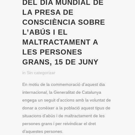
DEL DIA MUNDIAL DE
LA PRESA DE
CONSCIÈNCIA SOBRE
L’ABÚS I EL
MALTRACTAMENT A
LES PERSONES
GRANS, 15 DE JUNY
in
Sin categorizar
En motiu de la commemoració d’aquest dia
internacional, la Generalitat de Catalunya
engega un seguit d’accions amb la voluntat de
donar a conèixer a la població aquest tipus de
situacions d’abús i de maltractament de les
persones grans i per reivindicar el dret
d’aquestes persones.