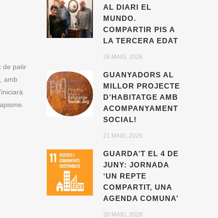
AL DIARI EL
MUNDO.
COMPARTIR PIS A
LA TERCERA EDAT
26 MAIG, 2026
 de patir
GUANYADORS AL
r, amb
MILLOR PROJECTE
iniciarà
D’HABITATGE AMB
capisme.
ACOMPANYAMENT
SOCIAL!
21 MAIG, 2026
GUARDA’T EL 4 DE
JUNY: JORNADA
‘UN REPTE
COMPARTIT, UNA
AGENDA COMUNA’
20 MAIG, 2026