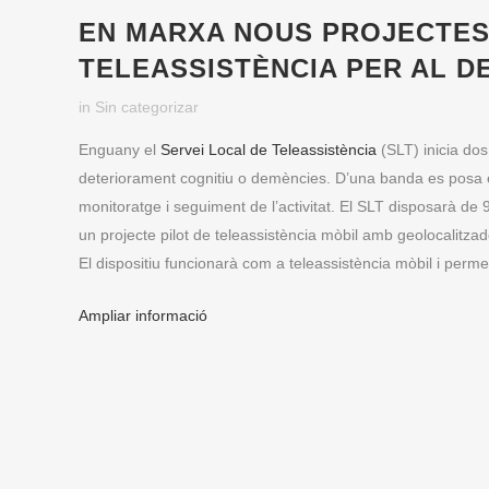
EN MARXA NOUS PROJECTES
TELEASSISTÈNCIA PER AL D
in
Sin categorizar
Enguany el
Servei Local de Teleassistència
(SLT) inicia dos
deteriorament cognitiu o demències. D’una banda es posa e
monitoratge i seguiment de l’activitat. El SLT disposarà de 9
un projecte pilot de teleassistència mòbil amb geolocalitza
El dispositiu funcionarà com a teleassistència mòbil i permet
Ampliar informació