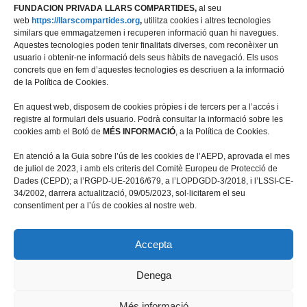
FUNDACION PRIVADA LLARS COMPARTIDES,
al seu
web
https://llarscompartides.org
,
utilitza cookies i altres tecnologies
similars que emmagatzemen i recuperen informació quan hi navegues.
Aquestes tecnologies poden tenir finalitats diverses, com reconèixer un
usuario i obtenir-ne informació dels seus hàbits de navegació. Els usos
concrets que en fem d’aquestes tecnologies es descriuen a la informació
de la Política de Cookies.
En aquest web, disposem de cookies pròpies i de tercers per a l’accés i
registre al formulari dels usuario. Podrà consultar la informació sobre les
cookies amb el Botó de
MÉS INFORMACIÓ
, a la Política de Cookies.
Travessera de les Corts 39-43, 2ª
En atenció a la Guia sobre l’ús de les cookies de l’AEPD, aprovada el mes
08028 Barcelona
de juliol de 2023, i amb els criteris del Comitè Europeu de Protecció de
Dades (CEPD); a l’RGPD-UE-2016/679, a l’LOPDGDD-3/2018, i l’LSSI-CE-
+34 934 498 676
34/2002, darrera actualització, 09/05/2023, sol·licitarem el seu
fundacio@llarscompartides.org
consentiment per a l’ús de cookies al nostre web.
Accepta
Denega
© Fundació Privada Llars Compartides
Més informació