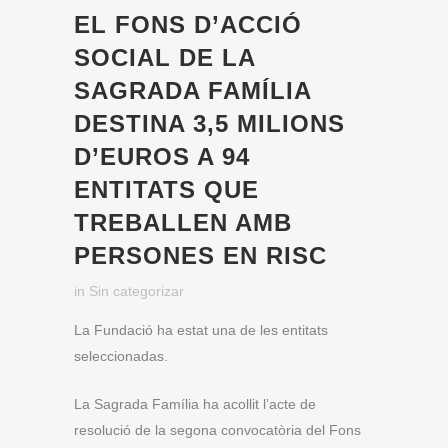
EL FONS D’ACCIÓ
SOCIAL DE LA
SAGRADA FAMÍLIA
DESTINA 3,5 MILIONS
D’EUROS A 94
ENTITATS QUE
TREBALLEN AMB
PERSONES EN RISC
in
Sin categorizar
La Fundació ha estat una de les entitats
seleccionadas.
La Sagrada Família ha acollit l’acte de
resolució de la segona convocatòria del Fons