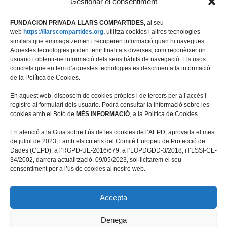
Gestionar el consentiment
FUNDACION PRIVADA LLARS COMPARTIDES,
al seu
web
https://llarscompartides.org
,
utilitza cookies i altres tecnologies
similars que emmagatzemen i recuperen informació quan hi navegues.
Aquestes tecnologies poden tenir finalitats diverses, com reconèixer un
usuario i obtenir-ne informació dels seus hàbits de navegació. Els usos
concrets que en fem d’aquestes tecnologies es descriuen a la informació
de la Política de Cookies.
En aquest web, disposem de cookies pròpies i de tercers per a l’accés i
registre al formulari dels usuario. Podrà consultar la informació sobre les
cookies amb el Botó de
MÉS INFORMACIÓ
, a la Política de Cookies.
Travessera de les Corts 39-43, 2ª
En atenció a la Guia sobre l’ús de les cookies de l’AEPD, aprovada el mes
08028 Barcelona
de juliol de 2023, i amb els criteris del Comitè Europeu de Protecció de
Dades (CEPD); a l’RGPD-UE-2016/679, a l’LOPDGDD-3/2018, i l’LSSI-CE-
+34 934 498 676
34/2002, darrera actualització, 09/05/2023, sol·licitarem el seu
fundacio@llarscompartides.org
consentiment per a l’ús de cookies al nostre web.
Accepta
Denega