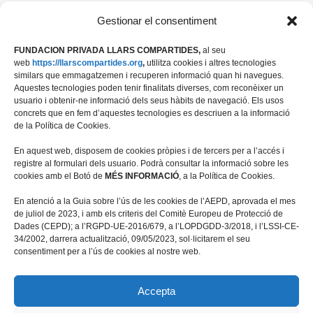
09 ABRIL, 2026
Gestionar el consentiment
FUNDACION PRIVADA LLARS COMPARTIDES,
al seu
web
https://llarscompartides.org
,
utilitza cookies i altres tecnologies
similars que emmagatzemen i recuperen informació quan hi navegues.
Aquestes tecnologies poden tenir finalitats diverses, com reconèixer un
usuario i obtenir-ne informació dels seus hàbits de navegació. Els usos
concrets que en fem d’aquestes tecnologies es descriuen a la informació
de la Política de Cookies.
En aquest web, disposem de cookies pròpies i de tercers per a l’accés i
registre al formulari dels usuario. Podrà consultar la informació sobre les
cookies amb el Botó de
MÉS INFORMACIÓ
, a la Política de Cookies.
Travessera de les Corts 39-43, 2ª
En atenció a la Guia sobre l’ús de les cookies de l’AEPD, aprovada el mes
08028 Barcelona
de juliol de 2023, i amb els criteris del Comitè Europeu de Protecció de
Dades (CEPD); a l’RGPD-UE-2016/679, a l’LOPDGDD-3/2018, i l’LSSI-CE-
+34 934 498 676
34/2002, darrera actualització, 09/05/2023, sol·licitarem el seu
fundacio@llarscompartides.org
consentiment per a l’ús de cookies al nostre web.
Accepta