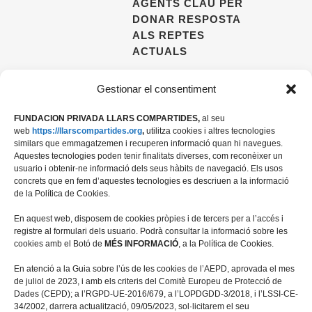
AGENTS CLAU PER
DONAR RESPOSTA
ALS REPTES
ACTUALS
09 ABRIL, 2026
Gestionar el consentiment
FUNDACION PRIVADA LLARS COMPARTIDES,
al seu
web
https://llarscompartides.org
,
utilitza cookies i altres tecnologies
similars que emmagatzemen i recuperen informació quan hi navegues.
Aquestes tecnologies poden tenir finalitats diverses, com reconèixer un
usuario i obtenir-ne informació dels seus hàbits de navegació. Els usos
concrets que en fem d’aquestes tecnologies es descriuen a la informació
de la Política de Cookies.
En aquest web, disposem de cookies pròpies i de tercers per a l’accés i
registre al formulari dels usuario. Podrà consultar la informació sobre les
cookies amb el Botó de
MÉS INFORMACIÓ
, a la Política de Cookies.
Travessera de les Corts 39-43, 2ª
En atenció a la Guia sobre l’ús de les cookies de l’AEPD, aprovada el mes
08028 Barcelona
de juliol de 2023, i amb els criteris del Comitè Europeu de Protecció de
Dades (CEPD); a l’RGPD-UE-2016/679, a l’LOPDGDD-3/2018, i l’LSSI-CE-
+34 934 498 676
34/2002, darrera actualització, 09/05/2023, sol·licitarem el seu