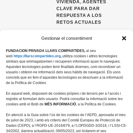
VIVIENDA, AGENTES
CLAVE PARA DAR
RESPUESTA A LOS
RETOS ACTUALES
09 ABRIL, 2026
Gestionar el consentiment
FUNDACION PRIVADA LLARS COMPARTIDES,
al seu
web
https://llarscompartides.org
,
utilitza cookies i altres tecnologies
similars que emmagatzemen i recuperen informació quan hi navegues.
Aquestes tecnologies poden tenir finalitats diverses, com reconèixer un
usuario i obtenir-ne informació dels seus hàbits de navegació. Els usos
concrets que en fem d’aquestes tecnologies es descriuen a la informació
de la Política de Cookies.
En aquest web, disposem de cookies pròpies i de tercers per a l’accés i
registre al formulari dels usuario. Podrà consultar la informació sobre les
cookies amb el Botó de
MÉS INFORMACIÓ
, a la Política de Cookies.
Travessera de les Corts 39-43, 2ª
En atenció a la Guia sobre l’ús de les cookies de l’AEPD, aprovada el mes
08028 Barcelona
de juliol de 2023, i amb els criteris del Comitè Europeu de Protecció de
Dades (CEPD); a l’RGPD-UE-2016/679, a l’LOPDGDD-3/2018, i l’LSSI-CE-
+34 934 498 676
34/2002, darrera actualització, 09/05/2023, sol·licitarem el seu