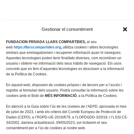
Gestionar el consentiment
FUNDACION PRIVADA LLARS COMPARTIDES,
al seu
web
https://llarscompartides.org
,
utilitza cookies i altres tecnologies
similars que emmagatzemen i recuperen informació quan hi navegues.
Aquestes tecnologies poden tenir finalitats diverses, com reconèixer un
usuario i obtenir-ne informació dels seus hàbits de navegació. Els usos
concrets que en fem d’aquestes tecnologies es descriuen a la informació
de la Política de Cookies.
En aquest web, disposem de cookies pròpies i de tercers per a l’accés i
registre al formulari dels usuario. Podrà consultar la informació sobre les
cookies amb el Botó de
MÉS INFORMACIÓ
, a la Política de Cookies.
Travessera de les Corts 39-43, 2ª
En atenció a la Guia sobre l’ús de les cookies de l’AEPD, aprovada el mes
08028 Barcelona
de juliol de 2023, i amb els criteris del Comitè Europeu de Protecció de
Dades (CEPD); a l’RGPD-UE-2016/679, a l’LOPDGDD-3/2018, i l’LSSI-CE-
+34 934 498 676
34/2002, darrera actualització, 09/05/2023, sol·licitarem el seu
fundacio@llarscompartides.org
consentiment per a l’ús de cookies al nostre web.