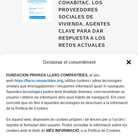
COHABITAC. LOS
PROVEEDORES
SOCIALES DE
VIVIENDA, AGENTES
CLAVE PARA DAR
RESPUESTA A LOS
RETOS ACTUALES
09 ABRIL, 2026
Gestionar el consentiment
FUNDACION PRIVADA LLARS COMPARTIDES,
al seu
web
https://llarscompartides.org
,
utilitza cookies i altres tecnologies
similars que emmagatzemen i recuperen informació quan hi navegues.
Aquestes tecnologies poden tenir finalitats diverses, com reconèixer un
usuario i obtenir-ne informació dels seus hàbits de navegació. Els usos
concrets que en fem d’aquestes tecnologies es descriuen a la informació
de la Política de Cookies.
En aquest web, disposem de cookies pròpies i de tercers per a l’accés i
registre al formulari dels usuario. Podrà consultar la informació sobre les
cookies amb el Botó de
MÉS INFORMACIÓ
, a la Política de Cookies.