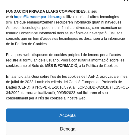
FUNDACION PRIVADA LLARS COMPARTIDES,
al seu
web
https://llarscompartides.org
,
utilitza cookies i altres tecnologies
similars que emmagatzemen i recuperen informació quan hi navegues.
Aquestes tecnologies poden tenir finalitats diverses, com reconèixer un
usuario i obtenir-ne informació dels seus hàbits de navegació. Els usos
concrets que en fem d’aquestes tecnologies es descriuen a la informació
de la Política de Cookies.
En aquest web, disposem de cookies pròpies i de tercers per a l’accés i
registre al formulari dels usuario. Podrà consultar la informació sobre les
cookies amb el Botó de
MÉS INFORMACIÓ
, a la Política de Cookies.
Travessera de les Corts 39-43, 2ª
En atenció a la Guia sobre l’ús de les cookies de l’AEPD, aprovada el mes
08028 Barcelona
de juliol de 2023, i amb els criteris del Comitè Europeu de Protecció de
Dades (CEPD); a l’RGPD-UE-2016/679, a l’LOPDGDD-3/2018, i l’LSSI-CE-
+34 934 498 676
34/2002, darrera actualització, 09/05/2023, sol·licitarem el seu
fundacio@llarscompartides.org
consentiment per a l’ús de cookies al nostre web.
Accepta
Denega