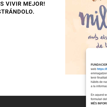
S VIVIR MEJOR!
STRÁNDOLO.
FUNDACION
web
https:/
emmagatzeme
tenir finali
hàbits de na
a la informa
En aquest we
formulari de
MÉS INFO