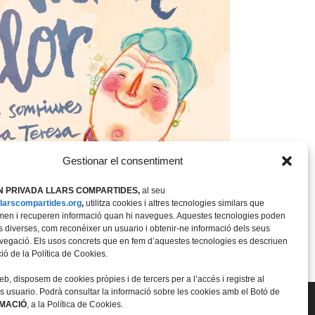
Gestionar el consentiment
 PRIVADA LLARS COMPARTIDES,
al seu
/llarscompartides.org
,
utilitza cookies i altres tecnologies similars que
n i recuperen informació quan hi navegues. Aquestes tecnologies poden
tats diverses, com reconèixer un usuario i obtenir-ne informació dels seus
vegació. Els usos concrets que en fem d’aquestes tecnologies es descriuen
ció de la Política de Cookies.
b, disposem de cookies pròpies i de tercers per a l’accés i registre al
ls usuario. Podrà consultar la informació sobre les cookies amb el Botó de
RMACIÓ
, a la Política de Cookies.