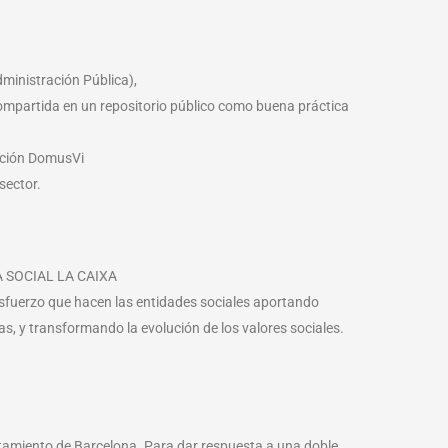
dministración Pública),
compartida en un repositorio público como buena práctica
ación DomusVi
sector.
RA SOCIAL LA CAIXA
sfuerzo que hacen las entidades sociales aportando
, y transformando la evolución de los valores sociales.
amiento de Barcelona. Para dar respuesta a una doble