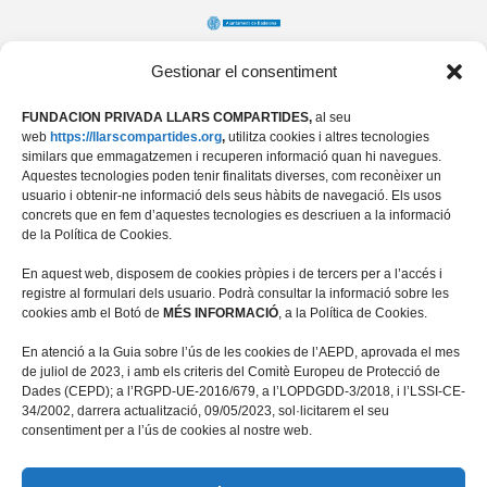
Gestionar el consentiment
FUNDACION PRIVADA LLARS COMPARTIDES,
al seu
web
https://llarscompartides.org
,
utilitza cookies i altres tecnologies
similars que emmagatzemen i recuperen informació quan hi navegues.
Aquestes tecnologies poden tenir finalitats diverses, com reconèixer un
usuario i obtenir-ne informació dels seus hàbits de navegació. Els usos
concrets que en fem d’aquestes tecnologies es descriuen a la informació
de la Política de Cookies.
En aquest web, disposem de cookies pròpies i de tercers per a l’accés i
registre al formulari dels usuario. Podrà consultar la informació sobre les
cookies amb el Botó de
MÉS INFORMACIÓ
, a la Política de Cookies.
Travessera de les Corts 39-43, 2ª
En atenció a la Guia sobre l’ús de les cookies de l’AEPD, aprovada el mes
08028 Barcelona
de juliol de 2023, i amb els criteris del Comitè Europeu de Protecció de
Dades (CEPD); a l’RGPD-UE-2016/679, a l’LOPDGDD-3/2018, i l’LSSI-CE-
+34 934 498 676
34/2002, darrera actualització, 09/05/2023, sol·licitarem el seu
fundacio@llarscompartides.org
consentiment per a l’ús de cookies al nostre web.