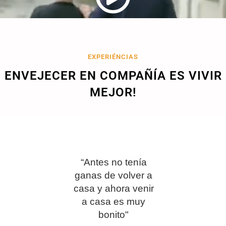
EXPERIÉNCIAS
ENVEJECER EN COMPAÑÍA ES VIVIR
MEJOR!
dríamos
“Antes no tenía
"Yo
r la
ganas de volver a
acos
ad de
casa y ahora venir
vivir
ivienda
a casa es muy
estoy
Tan
bonito"
ser a