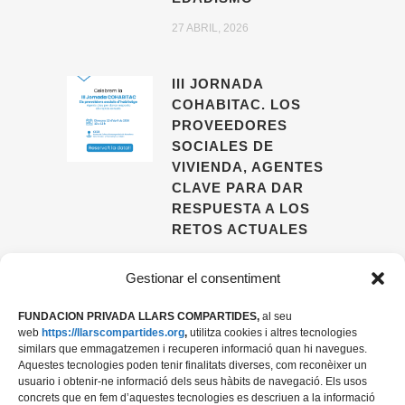
27 ABRIL, 2026
III JORNADA
COHABITAC. LOS
PROVEEDORES
SOCIALES DE
VIVIENDA, AGENTES
CLAVE PARA DAR
RESPUESTA A LOS
RETOS ACTUALES
09 ABRIL, 2026
Gestionar el consentiment
FUNDACION PRIVADA LLARS COMPARTIDES,
al seu
web
https://llarscompartides.org
,
utilitza cookies i altres tecnologies
similars que emmagatzemen i recuperen informació quan hi navegues.
Aquestes tecnologies poden tenir finalitats diverses, com reconèixer un
usuario i obtenir-ne informació dels seus hàbits de navegació. Els usos
concrets que en fem d’aquestes tecnologies es descriuen a la informació