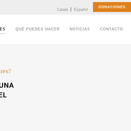
DONACIONES
Català
Español
ES
QUÉ PUEDES HACER
NOTICIAS
CONTACTO
ares?
 UNA
EL