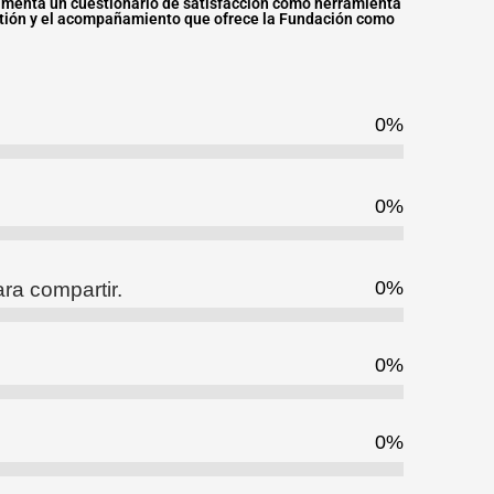
menta un cuestionario de satisfacción como herramienta
estión y el acompañamiento que ofrece la Fundación como
0
%
0
%
0
%
ra compartir.
0
%
0
%