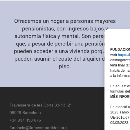
Ofrecemos un hogar a personas mayores
pensionistas, con ingresos bajos y
autonomía física y mental. Son personas
que, a pesar de percibir una pensión, no
FUNDACION
pueden acceder a una vivienda porque no
web
https:/
pueden asumir el coste del alquiler de un
emmagatzeme
piso.
tenir finali
hàbits de na
a la informa
En aquest we
formulari de
MÉS INFO
Travessera de les Corts 39-43, 2ª
En atenció a
08028 Barcelona
2023, i amb 
UE-2016/679
+34 934 498 676
09/05/2023, 
fundacio@llarscompartides.org