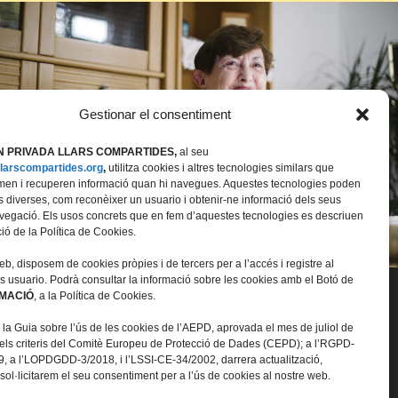
Gestionar el consentiment
 PRIVADA LLARS COMPARTIDES,
al seu
/llarscompartides.org
,
utilitza cookies i altres tecnologies similars que
n i recuperen informació quan hi navegues. Aquestes tecnologies poden
tats diverses, com reconèixer un usuario i obtenir-ne informació dels seus
vegació. Els usos concrets que en fem d’aquestes tecnologies es descriuen
ció de la Política de Cookies.
b, disposem de cookies pròpies i de tercers per a l’accés i registre al
ls usuario. Podrà consultar la informació sobre les cookies amb el Botó de
RMACIÓ
, a la Política de Cookies.
 la Guia sobre l’ús de les cookies de l’AEPD, aprovada el mes de juliol de
els criteris del Comitè Europeu de Protecció de Dades (CEPD); a l’RGPD-
, a l’LOPDGDD-3/2018, i l’LSSI-CE-34/2002, darrera actualització,
sol·licitarem el seu consentiment per a l’ús de cookies al nostre web.