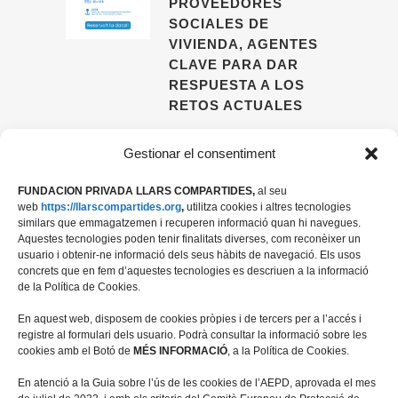
PROVEEDORES
SOCIALES DE
VIVIENDA, AGENTES
CLAVE PARA DAR
RESPUESTA A LOS
RETOS ACTUALES
09 ABRIL, 2026
Gestionar el consentiment
FUNDACION PRIVADA LLARS COMPARTIDES,
al seu
web
https://llarscompartides.org
,
utilitza cookies i altres tecnologies
similars que emmagatzemen i recuperen informació quan hi navegues.
Aquestes tecnologies poden tenir finalitats diverses, com reconèixer un
usuario i obtenir-ne informació dels seus hàbits de navegació. Els usos
concrets que en fem d’aquestes tecnologies es descriuen a la informació
de la Política de Cookies.
En aquest web, disposem de cookies pròpies i de tercers per a l’accés i
registre al formulari dels usuario. Podrà consultar la informació sobre les
cookies amb el Botó de
MÉS INFORMACIÓ
, a la Política de Cookies.
Travessera de les Corts 39-43, 2ª
En atenció a la Guia sobre l’ús de les cookies de l’AEPD, aprovada el mes
08028 Barcelona