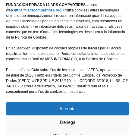
FUNDACION PRIVADA LLARS COMPARTIDES,
al seu
web
https://llarscompartides.org
,
utilitza cookies i altres tecnologies
similars que emmagatzemen i recuperen informació quan hi navegues.
Aquestes tecnologies poden tenir finalitats diverses, com reconèixer un
usuario i obtenir-ne informació dels seus hàbits de navegació. Els usos
concrets que en fem d’aquestes tecnologies es descriuen a la informació
de la Política de Cookies.
En aquest web, disposem de cookies pròpies i de tercers per a l’accés i
registre al formulari dels usuario. Podrà consultar la informació sobre les
cookies amb el Botó de
MÉS INFORMACIÓ
, a la Política de Cookies.
Travessera de les Corts 39-43, 2ª
En atenció a la Guia sobre l’ús de les cookies de l’AEPD, aprovada el mes
08028 Barcelona
de juliol de 2023, i amb els criteris del Comitè Europeu de Protecció de
Dades (CEPD); a l’RGPD-UE-2016/679, a l’LOPDGDD-3/2018, i l’LSSI-CE-
+34 934 498 676
34/2002, darrera actualització, 09/05/2023, sol·licitarem el seu
fundacio@llarscompartides.org
consentiment per a l’ús de cookies al nostre web.
Accepta
Denega
© Fundació Privada Llars Compartides