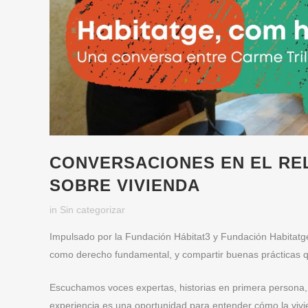
CONVERSACIONES EN EL RE
SOBRE VIVIENDA
in
Sin categorizar
Impulsado por la Fundación Hábitat3 y Fundación Habitatge 
como derecho fundamental, y compartir buenas prácticas q
Escuchamos voces expertas, historias en primera persona, 
experiencia es una oportunidad para entender cómo la vivi