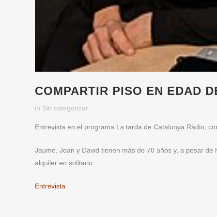
COMPARTIR PISO EN EDAD D
in
Sin categorizar
Entrevista en el programa La tarda de Catalunya Ràdio, con
Jaume, Joan y David tienen más de 70 años y, a pesar de h
alquiler en solitario.
Entrevista