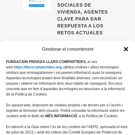
SOCIALES DE
VIVIENDA, AGENTES
CLAVE PARA DAR
RESPUESTA A LOS
RETOS ACTUALES
09 ABRIL, 2026
Gestionar el consentiment
FUNDACION PRIVADA LLARS COMPARTIDES,
al seu
web
https://llarscompartides.org
,
utilitza cookies i altres tecnologies
similars que emmagatzemen i recuperen informació quan hi navegues.
Aquestes tecnologies poden tenir finalitats diverses, com reconèixer un
usuario i obtenir-ne informació dels seus hàbits de navegació. Els usos
concrets que en fem d’aquestes tecnologies es descriuen a la informació
de la Política de Cookies.
En aquest web, disposem de cookies pròpies i de tercers per a l’accés i
registre al formulari dels usuario. Podrà consultar la informació sobre les
cookies amb el Botó de
MÉS INFORMACIÓ
, a la Política de Cookies.
Travessera de les Corts 39-43, 2ª
En atenció a la Guia sobre l’ús de les cookies de l’AEPD, aprovada el mes
08028 Barcelona
de juliol de 2023, i amb els criteris del Comitè Europeu de Protecció de