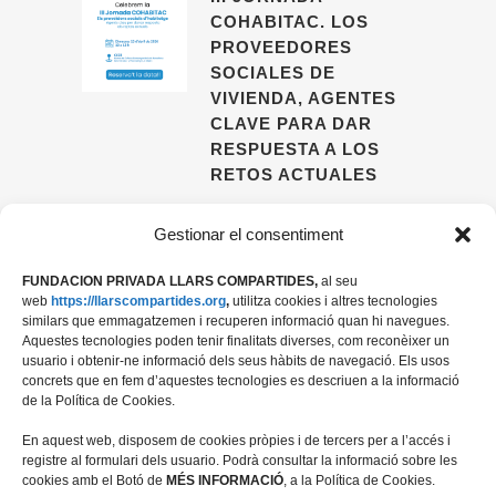
COHABITAC. LOS
PROVEEDORES
SOCIALES DE
VIVIENDA, AGENTES
CLAVE PARA DAR
RESPUESTA A LOS
RETOS ACTUALES
09 ABRIL, 2026
Gestionar el consentiment
FUNDACION PRIVADA LLARS COMPARTIDES,
al seu
web
https://llarscompartides.org
,
utilitza cookies i altres tecnologies
similars que emmagatzemen i recuperen informació quan hi navegues.
Aquestes tecnologies poden tenir finalitats diverses, com reconèixer un
usuario i obtenir-ne informació dels seus hàbits de navegació. Els usos
concrets que en fem d’aquestes tecnologies es descriuen a la informació
de la Política de Cookies.
En aquest web, disposem de cookies pròpies i de tercers per a l’accés i
registre al formulari dels usuario. Podrà consultar la informació sobre les
cookies amb el Botó de
MÉS INFORMACIÓ
, a la Política de Cookies.