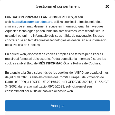
09 ABRIL, 2026
Gestionar el consentiment
FUNDACION PRIVADA LLARS COMPARTIDES,
al seu
web
https://llarscompartides.org
,
utilitza cookies i altres tecnologies
similars que emmagatzemen i recuperen informació quan hi navegues.
Aquestes tecnologies poden tenir finalitats diverses, com reconèixer un
usuario i obtenir-ne informació dels seus hàbits de navegació. Els usos
concrets que en fem d’aquestes tecnologies es descriuen a la informació
de la Política de Cookies.
En aquest web, disposem de cookies pròpies i de tercers per a l’accés i
registre al formulari dels usuario. Podrà consultar la informació sobre les
cookies amb el Botó de
MÉS INFORMACIÓ
, a la Política de Cookies.
Travessera de les Corts 39-43, 2ª
En atenció a la Guia sobre l’ús de les cookies de l’AEPD, aprovada el mes
08028 Barcelona
de juliol de 2023, i amb els criteris del Comitè Europeu de Protecció de
Dades (CEPD); a l’RGPD-UE-2016/679, a l’LOPDGDD-3/2018, i l’LSSI-CE-
+34 934 498 676
34/2002, darrera actualització, 09/05/2023, sol·licitarem el seu
fundacio@llarscompartides.org
consentiment per a l’ús de cookies al nostre web.
Accepta