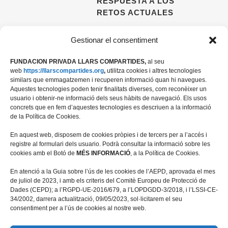
RESPUESTA A LOS
RETOS ACTUALES
09 ABRIL, 2026
Gestionar el consentiment
FUNDACION PRIVADA LLARS COMPARTIDES,
al seu
web
https://llarscompartides.org
,
utilitza cookies i altres tecnologies
similars que emmagatzemen i recuperen informació quan hi navegues.
Aquestes tecnologies poden tenir finalitats diverses, com reconèixer un
usuario i obtenir-ne informació dels seus hàbits de navegació. Els usos
concrets que en fem d’aquestes tecnologies es descriuen a la informació
de la Política de Cookies.
En aquest web, disposem de cookies pròpies i de tercers per a l’accés i
registre al formulari dels usuario. Podrà consultar la informació sobre les
cookies amb el Botó de
MÉS INFORMACIÓ
, a la Política de Cookies.
Travessera de les Corts 39-43, 2ª
En atenció a la Guia sobre l’ús de les cookies de l’AEPD, aprovada el mes
08028 Barcelona
de juliol de 2023, i amb els criteris del Comitè Europeu de Protecció de
Dades (CEPD); a l’RGPD-UE-2016/679, a l’LOPDGDD-3/2018, i l’LSSI-CE-
+34 934 498 676
34/2002, darrera actualització, 09/05/2023, sol·licitarem el seu
fundacio@llarscompartides.org
consentiment per a l’ús de cookies al nostre web.