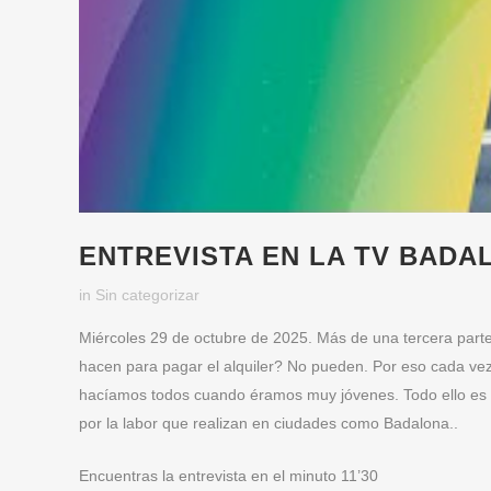
ENTREVISTA EN LA TV BADA
in
Sin categorizar
Miércoles 29 de octubre de 2025. Más de una tercera par
hacen para pagar el alquiler? No pueden. Por eso cada v
hacíamos todos cuando éramos muy jóvenes. Todo ello es 
por la labor que realizan en ciudades como Badalona..
Encuentras la entrevista en el minuto 11’30